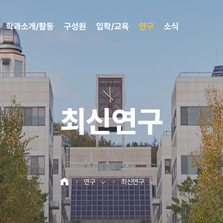
학과소개/활동
구성원
입학/교육
연구
소식
최신연구
연구
최신연구
홈으로