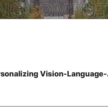
NG
COMPUTE
onalizing Vision-Language-A