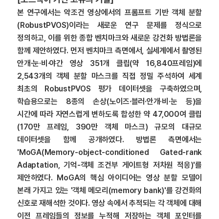
본 연구에서는 악조건 영상에서의 프롬프트 기반 객체 분할
(RobustPVOS)이라는 새로운 연구 문제를 정식으로
정의하고, 이를 위한 종합 벤치마크와 새로운 강건화 방법론을
함께 제안하였다. 먼저 벤치마크 측면에서, 실세계에서 촬영된
안개·눈·비·야간 영상 351개 클립(약 16,840프레임)에
2,543개의 객체 분할 마스크를 직접 정밀 주석하여 세계
최초의 RobustPVOS 평가 데이터셋을 구축하였으며,
학습용으로는 8종의 손상(노이즈·블러·안개·비·눈 등)을
시간에 따라 자연스럽게 변하도록 합성한 약 47,000여 클립
(170만 프레임, 390만 객체 마스크) 규모의 대규모
데이터셋을 함께 공개하였다. 방법론 측면에서는
'MoGA(Memory-object-conditioned Gated-rank
Adaptation, 기억-객체 조건부 게이트형 저차원 적응)'를
제안하였다. MoGA의 핵심 아이디어는 영상 분할 모델이
본래 가지고 있는 '객체 메모리(memory bank)'를 강건화의
신호로 재해석한 것이다. 영상 속에서 추적되는 각 객체에 대해
이전 프레임들의 정보를 누적해 저장하는 객체 포인터를