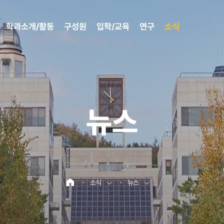
학과소개/활동
구성원
입학/교육
연구
소식
뉴스
소식
뉴스
홈으로