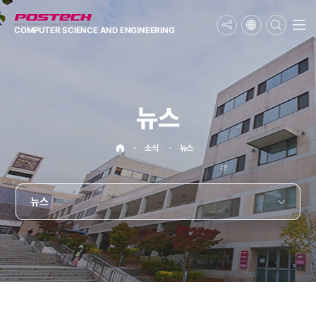
메뉴보기
COMPUTER SCIENCE
AND ENGINEERING
뉴스
홈으로
소식
뉴스
뉴스