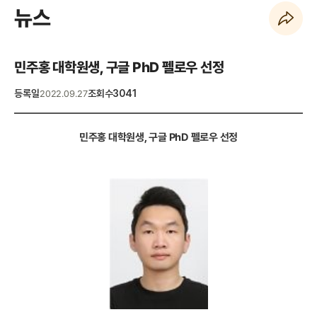
뉴스
페이지 URL 복사 하기
민주홍 대학원생, 구글 PhD 펠로우 선정
등록일
조회수
3041
2022.09.27
민주홍 대학원생
,
구글
PhD
펠로우 선정