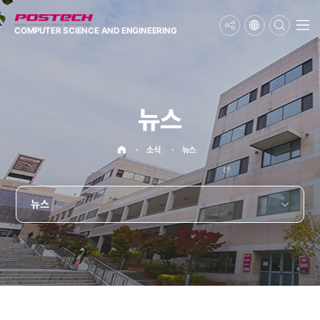
메뉴보기
COMPUTER SCIENCE
AND ENGINEERING
뉴스
홈으로
소식
뉴스
뉴스