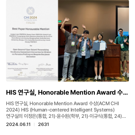
구조광기반 360도 3차원 이미징 기술을 실증했다. 본 기술을
이용하면 애플 face ID보다 10배 이상 작은 디바이스 제작이
가능하며 고전적인 회절광학의 낮은 설계 자유도와 큰 크기 문제를
메타광학으로 극복할 수 있다. 백승환 교수는 “360도 구조광
기술은 360도 주변 환경을 인식해야 하는 로봇과 자율 주행
자동차를 비롯해 시야각을 높여야 하는 가상/확장현실(VR/AR)
시스템을 비롯해 360도 전 공간에서 자유롭게 상호작용할 수 있는
인간-컴퓨터 밀착 기술 등 다양한 분야에 응용이 가능할 것으로
기대된다”고 밝혔다. 한편, 이번 연구는 백승환 교수팀과
기계공학과 노준석 교수팀과의 공동연구로 진행됐다. [관련 기사
더보기(클릭) / 출처: 전국매일신문(정은모 기자), 인공지능신문
(박현진 기자), 충남일보(김현수 기자)
HIS 연구실, Honorable Mention Award 수상
(ACM CHI 2024)
HIS 연구실, Honorable Mention Award 수상(ACM CHI
2024) HIS (Human-centered Intelligent Systems)
연구실의 이정은(통합, 21)·윤수원(학부, 21)·이규식(통합, 24)
학생과 황인석 교수는 5월 13일(월) 미국 하와이 호놀룰루에서
2024.06.11
2631
개최된 ‘ACM CHI Conference on Human Factors in
Computing Systems’ (CHI 2024) 에서 Honorable