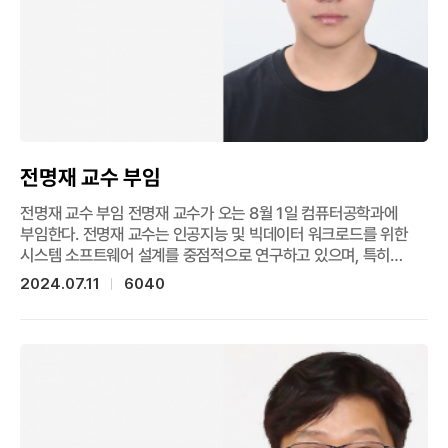
설계법으로 제작한 메타표면을 적용한 360도 카메라-구조광
시스템을 이용하여 세계 최초로 360도 전방위 홀로그램과 구조광
기반 360도 3차원 이미징 기술을 실증했으며, “Spectral and
Polarization Vision: Spectro-polarimetric Real-world
Dataset”는 실제 세상의 다양한 빛의 분광 (스펙트럼)과 편광
정보를 담은 데이터셋을 제작하고 이를 통해 분광/편광 정보에 대한
통계 분석과 imaging task의 활용 방안에 대해 제안했다.
전명재 교수 부임
전명재 교수 부임 전명재 교수가 오는 8월 1일 컴퓨터공학과에
부임한다. 전명재 교수는 인공지능 및 빅데이터 워크로드를 위한
시스템 소프트웨어 설계를 중점적으로 연구하고 있으며, 특히
다양한 산업체와 협력하여 엣지-클라우드에 걸친 다양한
2024.07.11
6040
유즈케이스에 맞는 시스템 플랫폼을 활발하게 개발하고 있다.
전명재 교수 홈페이지:
https://sites.google.com/site/myeongjae