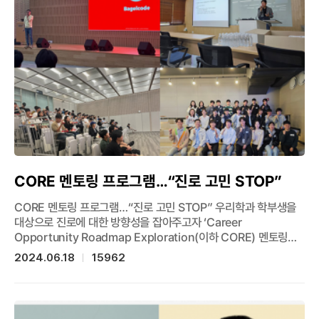
Smartphone”으로, 분말 형태 식품의 진위 여부를 스마트폰
만으로 누구나 손쉽게 판별할 수 있는 기술을 개발한 것으로, 위조
분말과 진품 분말의 물리적인 특성 차이로 인해 물이 분말과 반응할
때의 형태 변화가 다르다는 점을 활용했다. 분말 위에 물방울을
떨어뜨린 후, 물방울이 분말과 반응할 때의 형태 변화를 스마트폰
카메라로 촬영하고 인공지능 모델을 통해 분말의 진위를 판별하며,
일명 ‘가짜 분유’ 파동과 같이 공공 식품 안전을 크게 위협할 수 있는
잠재적 문제에 대해 소비자 스스로가 선제적으로 본인과 가족을
보호할 수 있는 저비용 보편적 솔루션을 선보였다는 점에서 큰
의미를 지닌다. 한편, 이 연구는 KAIST 전산학부, 연세대학교
IT융합공학과, 싱가포르국립대(NUS) 컴퓨팅학부와의 공동 연구로
진행되었다.
CORE 멘토링 프로그램…“진로 고민 STOP”
CORE 멘토링 프로그램…“진로 고민 STOP” 우리학과 학부생을
대상으로 진로에 대한 방향성을 잡아주고자 ‘Career
Opportunity Roadmap Exploration(이하 CORE) 멘토링
프로그램’을 2024학년도 1학기에 Mentoring과 Speech로
2024.06.18
15962
구성하여 새로운 형태로 진행했다. 국내 유수 IT기업과 스타트업
종사자를 비롯한 대학원생 등 다양한 분야의 졸업 10년 이내 8명의
선배 멘토들이, 2~3인의 팀으로 결성된 19명의 멘티 학생들과
이번 학기 각각 5번씩의 멘토링을 진행했다. 또한, 졸업한 현직