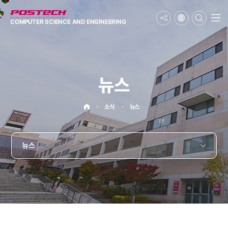
메뉴보기
COMPUTER SCIENCE
AND ENGINEERING
뉴스
홈으로
소식
뉴스
뉴스