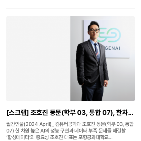
주로 수강하는 교과목으로, 한 학기 동안 연구한 내용을 매 학기 말
발표·평가하는 시간을 가진다. 이번 학기부터 개최 장소를
인공지능연구원 중강당 로비로 변경하여, 종강모임과 겸하여
열렸으며 스탠딩으로 마련된 식전 음식과 함께 자유롭게 참관할 수
있도록 했다. 1층 중강당에서 학부 주무교수의 인사말을 시작으로,
오후 1시부터는 인공지능연구원 1층 로비에 전시된 과제연구
포스터 데모가 진행됐다. 포스터 발표자는 모두 83명(과제연구I
53명, 과제연구II 30명)으로, 참석한 교수와 대학원 실험실 대표가
각각의 포스터 발표에 대해 평가 후 높은 점수를 받은 1명을 최우수,
2명을 우수, 4명을 인기 발표자로 선정했다. 시상은 6월 7일(금)
교수휴게실에서 진행됐으며, 최우수상은 김지경(19학번) 학생이
상금 50만원을, 우수상은 김채현(20학번)·송찬호(20학번) 학생이
상금 25만원을, 인기상은 김나림(21학번)·박은하(20학번)·강동현
(20학번)·김주은(21학번) 학생이 상금 5만원을 수상하는 영광을
안았다.
[스크랩] 조호진 동문(학부 03, 통합 07), 한차원
높은 AI의 성능 구현과 데이터 부족 문제를
월간인물(2024 April)_ 컴퓨터공학과 조호진 동문(학부 03, 통합
해결할 ‘합성데이터’의 중요성(월간인물 4월호)
07) 한 차원 높은 AI의 성능 구현과 데이터 부족 문제를 해결할
‘합성데이터’의 중요성 조호진 대표는 포항공과대학교