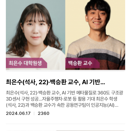
동문을 초청해 다양한 경험과 현직에서의 스토리를 공유하는
SPEECH 세미나도 5월 17일(금)과 24일(금) 두 차례에 걸쳐서
진행했으며, 김준영 동문(학사 04, 베이글코드 대표이사/1000억
매출기업 10년 전 이야기 들려줄께)과 김동훈 동문(학사 90,
인벤티지랩 부사장/전산학도가 바이오 스타트업에서 살아남기)이
연사로 자리했다. 한편, 김준영 대표는 동문 커뮤니티를 형성하여
저녁 시간 통나무집에서 100여 명이 넘는 구성원에게 골든벨을
울리는 행사와 더불어, 참석한 동문과 함께 재학생들에게 아낌없는
진로 탐색의 멘토링 시간을 함께했다. 이 CORE 프로그램은 김병수
학생(학부, 17)이 휴학 중 산업기능요원으로 현장에서 부딪히며
부족함을 느낀 부분을 후배들이 미리 알고 사회에 진출하기를
희망하는 마음으로, 복학 후 진로탐색 프로그램을 학과에
제안하였으며 프로그램 운영에도 참여했다.
최은수(석사, 22)·백승환 교수, AI 기반
메타물질로 360도 구조광 3D센서 구현 성공…
최은수(석사, 22)·백승환 교수, AI 기반 메타물질로 360도 구조광
자율주행차·로봇 등 활용 기대
3D센서 구현 성공…자율주행차·로봇 등 활용 기대 최은수 학생
(석사, 22)과 백승환 교수가 속한 공동연구팀이 인공지능(AI)
기반의 메타표면 설계법을 개발해 360도 홀로그램 구조광 설계와
2024.06.17
2360
제작에 성공했다고 한국연구재단이 6월 13일 밝혔다. 새로운
설계법으로 제작한 메타표면을 적용한 360도 카메라-
구조광시스템을 이용하여 세계 최초로 360도 전방위 홀로그램과