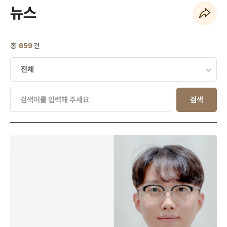
뉴스
페이지 URL 복사 하기
총
659
건
검색