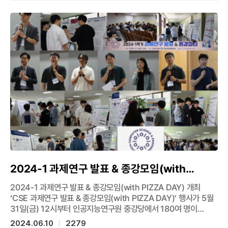
Mention Award를 수상했다. ACM CHI는 인간-컴퓨터
상호작용(HCI) 분야를 대표하는 최우수 국제학술대회이다. 이번에
수상한 논문은 “Open Sesame? Open Salami!
Personalizing Vocabulary Assessment-Intervention for
Children via Pervasive Profiling and Bespoke
Storybook Generation”으로 거대언어모델(LLM) 및 홈IoT
기기에 기반하여 어린이 언어 발달을 위한 개인화된 학습 목표 추출
및 동화책 생성 시스템을 개발하는 내용을 담고 있으며, 그 이론적
근거와 일상융합형 전주기성에서 우수성을 인정받았다. 언어치료
현장으로부터의 어린이 어휘 진단 및 중재 과정의 개인화 필요성
문제 발굴, 언어병리학적 이론에 근거한 개인화 학습목표 추출
알고리즘 및 생성형 인공지능과의 상호작용 기법 설계, 어린이
일상생활과 언어발달에 맞추어 지속적으로 적응해 나가는
개인맞춤형 시스템 개발의 측면에서 기존 연구들과 차별된다. 한편,
이 연구는 이화여자대학교 언어병리학과 임동선 교수팀과의 공동
2024-1 과제연구 발표 & 종강모임(with
연구로 진행됐다.
PIZZA DAY) 개최
2024-1 과제연구 발표 & 종강모임(with PIZZA DAY) 개최
‘CSE 과제연구 발표 & 종강모임(with PIZZA DAY)’ 행사가 5월
31일(금) 12시부터 인공지능연구원 중강당에서 180여 명이
참석한 가운데 열렸다. 과제연구Ⅰ·Ⅱ(CSED499)는 학부 4학년이
2024.06.10
2279