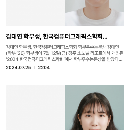
김대연 학부생, 한국컴퓨터그래픽스학회
학부우수논문상
김대연 학부생, 한국컴퓨터그래픽스학회 학부우수논문상 김대연
(학부 ’20) 학부생이 7월 12일(금) 경주 소노벨 리조트에서 개최된
‘2024 한국컴퓨터그래픽스학회’에서 학부우수논문상을 받았다.
이번에 수상한 논문은 “위치 정보 인코딩 기반 ISP 신경망 성능
2024.07.25
2204
개선(Enhancing A Neural-Network-based ISP Model
through Positional Encoding)”으로 카메라 ISP를
딥러닝으로 모델링함에 있어 위치 정보 인코딩(Positional
Encoding)을 도입했으며, 카메라 ISP 신경망은 영상을 작은 패치
(patch) 단위로 나누어 학습하는데, 여기에 위치 정보 인코딩을
추가하여 ISP 신경망이 이미지 패치의 공간적 맥락을 반영하여,
더욱 정교한 영상을 복원할 수 있게 했다. 이를 통해 ISP 신경망이
렌즈로 인해 발생하는 열화를 더 잘 다룰 수 있게 하고, 다양한 촬영
조건에서도 강건한 영상 복원 성능을 보여줬다고 밝혔다. 한편,
이번 연구는 컴퓨터공학과 김대연 학생(학부 ’20)이 제1저자,