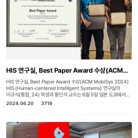
활성화할 계획”이라고 전했다. 한편, 이 연구는 경희대학교,
강원대학교, 큐브리드, 한국공개소프트웨어협회와 협력해 진행하고
있다. [관련 기사 더보기 / 출처 : IT조선(조상록 기자)]
HIS 연구실, Best Paper Award 수상(ACM
MobiSys 2024)
HIS 연구실, Best Paper Award 수상(ACM MobiSys 2024)
HIS (Human-centered Intelligent Systems) 연구실의
이규식(통합, 24) 학생과 황인석 교수는 6월 5일 일본 도쿄에서
개최된 ‘ACM International Conference on Mobile
2024.06.20
3716
Systems, Applications and Services’ (MobiSys 2024)
에서 Best Paper Award를 수상했다. ACM MobiSys는 모바일
시스템 및 응용 분야를 대표하는 최우수 국제학술대회이다. 이번에
수상한 논문은 “PowDew: Detecting Counterfeit
Powdered Food Products using a Commodity