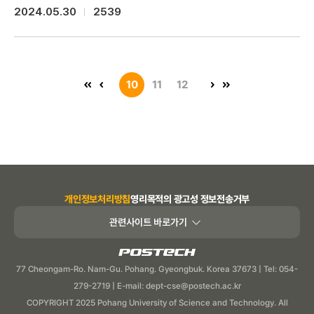
컴퓨터공학과 학사와 박사를 졸업하고, 영상복원 및 영상 화질 개선
2024.05.30
2539
분야의 연구에 집중했다. 박사 과정 중에는 디자인 소프트웨어
분야의 넘버원 기업인 Adobe사의 Photoshop팀에서 인턴을
하며 Photoshop CS6 개발에 참여한 이력도 있다. 이후
자율주행 기술을 설계하는 스타트업으로 자리를 옮겨 초기 멤버로
8년 가까운 경력을 쌓았다. 자동차에 들어가는 AI 기술의 모델을
10
11
12
설계하는 일에서 자동차의 출시까지 프로젝트의 전체 프로세스를
경험했고, 이 시기에 차량에서 실시간으로 동작하는 고성능 비전의
AI 기능 개발, 독일 자동차 회사의 ADAS 양산, 미국 1차 벤더사의
ADAS 선행기술 개발에 리드 개발자로 참여하는 등 대체 불가한
경력을 가진 인재다. 자율주행 기술의 최전선에서 일하며 그가
몸으로 체득한 기술의 키워드는 단연 데이터다. 완전 자율주행을
가능하게 하는 건 완전한 데이터의 수집이다. 그러나 완전한 데이터
수집에는 시간과 비용을 비롯해 하드웨어, 법적인 제약까지 여러
개인정보처리방침
영리목적의 광고성 정보전송거부
문제가 산재해있고, 이는 데이터의 부족이나 편향 문제로 이어진다.
관련사이트 바로가기
어느 순간 조 대표에게 이런 문제를 해결하고 싶다는 열정이
싹텄고, 그는 생성 AI를 떠올렸다. 생성 AI는 당시에는 더욱 생소한
POSTECH
기술이었고, 관심이 적었던 만큼 유의미한 결과도 없는
77 Cheongam-Ro. Nam-Gu. Pohang. Gyeongbuk. Korea 37673 | Tel: 054-
상황이었지만 언젠가 때가 올 거라 믿었다고. 그로부터 몇 년 후
생성 AI를 아이템으로 한 ㈜젠젠에이아이를 창업했다. 이미지와
279-2719 | E-mail: dept-cse@postech.ac.kr
비디오 데이터의 품질을 개선하는 일에는 자신감이 있었기에
COPYRIGHT 2025 Pohang University of Science and Technology. All