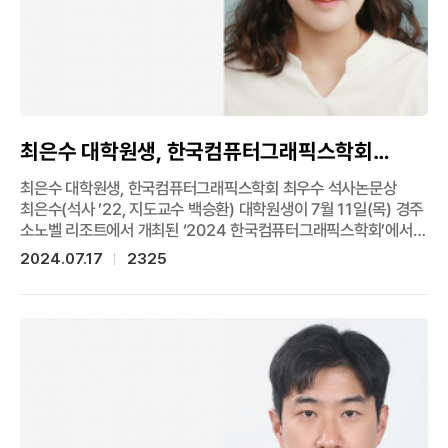
인공지능대학원 김우혁 학생(석사 ’22, 지도교수 조성현)이
제2저자, 조성현 교수가 교신저자로 참여했다.
최은수 대학원생, 한국컴퓨터그래픽스학회
최우수 석사논문상
최은수 대학원생, 한국컴퓨터그래픽스학회 최우수 석사논문상
최은수(석사 ’22, 지도교수 백승환) 대학원생이 7월 11일(목) 경주
소노벨 리조트에서 개최된 ‘2024 한국컴퓨터그래픽스학회’에서
최우수 석사논문상을 받았다. 사전 심사로 선정된 최종 3명의
2024.07.17
2325
발표로, 심사위원과 청중의 투표를 집계하여 1등(최우수)이
선정됐다. 발표 주제는 ‘Seeing beyond conventional light
with wave optics’로, ‘2024 Nature Photonics’ 게재와
‘2024 CVPR(Computer Vision and Pattern
Recognition)’ Highlight로 선정되었던 2개(360도
Structured Light with Learned Metasurfaces, Spectral
and Polarization Vision: Spectro-polarimetric Real-
world Dataset)의 논문을 통합해 발표했다. “360도
Structured Light with Learned Metasurfaces”는 새로운