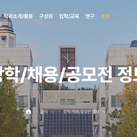
학과소개/활동
구성원
입학/교육
연구
소식
장학/채용/공모전 정
소식
장학/채용/공모전 정보
홈으로