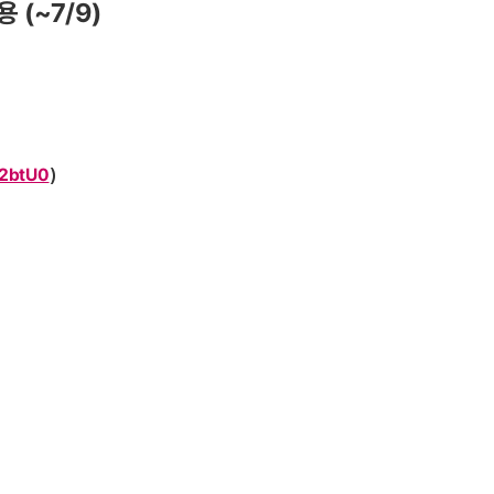
 (~7/9)
/2btU0
)