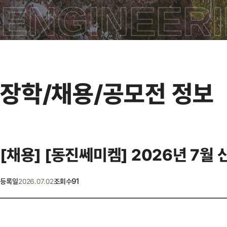
 ENGINEER
장학/채용/공모전 정보
[채용]
[동진쎄미켐] 2026년 7월 신
2026.07.02
등록일
조회수
91