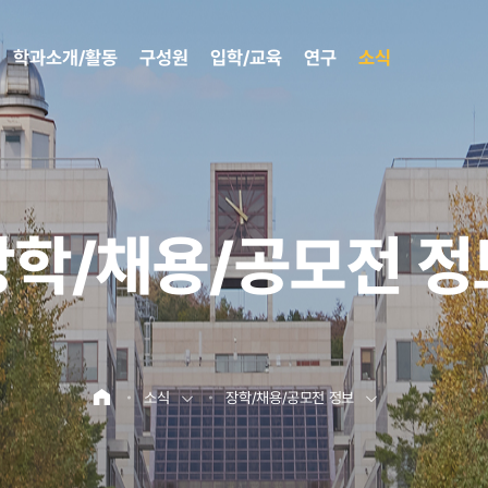
학과소개/활동
구성원
입학/교육
연구
소식
장학/채용/공모전 정
소식
장학/채용/공모전 정보
홈으로