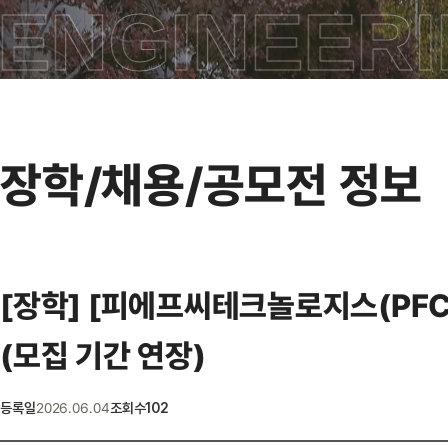
ENGINEERI
장학/채용/공모전 정보
[장학]
[피에프씨테크놀로지스(PFC T
(모집 기간 연장)
2026.06.04
등록일
조회수
102