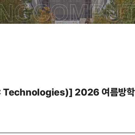
NG
COMPUTE
echnologies)] 2026 여름방