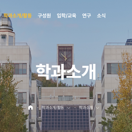
학과소개/활동
구성원
입학/교육
연구
소식
학과소개
학과소개/활동
학과소개
홈으로