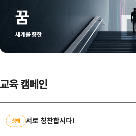
꿈
세계를 향한
교육 캠페인
서로 칭찬합시다!
첫째