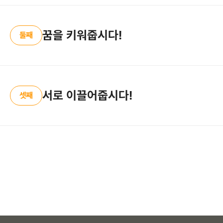
꿈을 키워줍시다!
둘째
서로 이끌어줍시다!
셋째