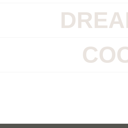
DREAM
COO