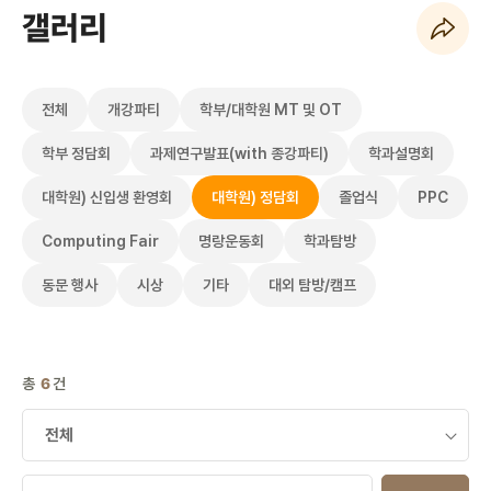
갤러리
페이지 URL 복사 하기
전체
개강파티
학부/대학원 MT 및 OT
학부 정담회
과제연구발표(with 종강파티)
학과설명회
대학원) 신입생 환영회
대학원) 정담회
졸업식
PPC
Computing Fair
명랑운동회
학과탐방
동문 행사
시상
기타
대외 탐방/캠프
총
6
건