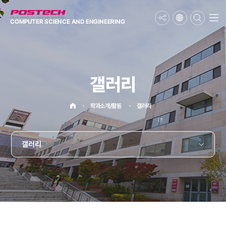
메뉴보기
COMPUTER SCIENCE
AND ENGINEERING
갤러리
홈으로
학과소개/활동
갤러리
갤러리