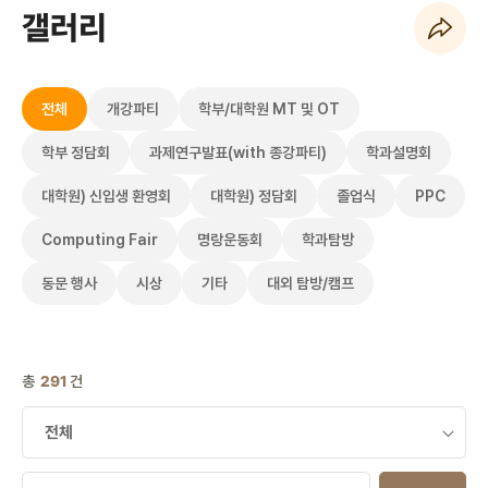
갤러리
페이지 URL 복사 하기
전체
개강파티
학부/대학원 MT 및 OT
학부 정담회
과제연구발표(with 종강파티)
학과설명회
대학원) 신입생 환영회
대학원) 정담회
졸업식
PPC
Computing Fair
명랑운동회
학과탐방
동문 행사
시상
기타
대외 탐방/캠프
총
291
건