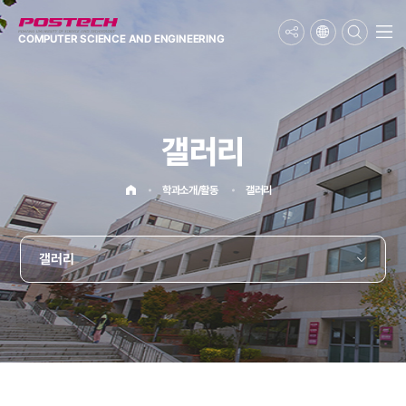
메뉴보기
COMPUTER SCIENCE
AND ENGINEERING
갤러리
홈으로
학과소개/활동
갤러리
갤러리